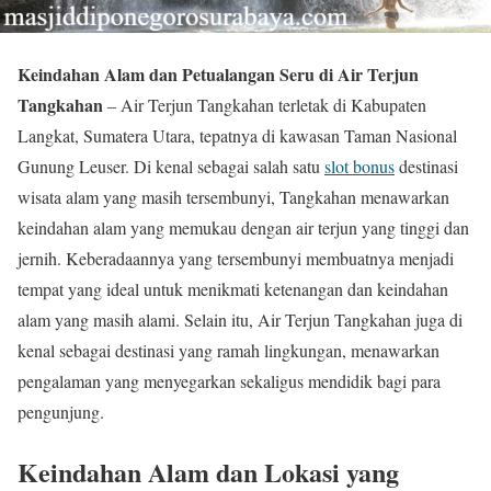
Keindahan Alam dan Petualangan Seru di Air Terjun
Tangkahan
– Air Terjun Tangkahan terletak di Kabupaten
Langkat, Sumatera Utara, tepatnya di kawasan Taman Nasional
Gunung Leuser. Di kenal sebagai salah satu
slot bonus
destinasi
wisata alam yang masih tersembunyi, Tangkahan menawarkan
keindahan alam yang memukau dengan air terjun yang tinggi dan
jernih. Keberadaannya yang tersembunyi membuatnya menjadi
tempat yang ideal untuk menikmati ketenangan dan keindahan
alam yang masih alami. Selain itu, Air Terjun Tangkahan juga di
kenal sebagai destinasi yang ramah lingkungan, menawarkan
pengalaman yang menyegarkan sekaligus mendidik bagi para
pengunjung.
Keindahan Alam dan Lokasi yang