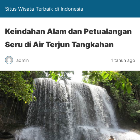
Situs Wisata Terbaik di Indonesia
Keindahan Alam dan Petualangan
Seru di Air Terjun Tangkahan
admin
1 tahun ago