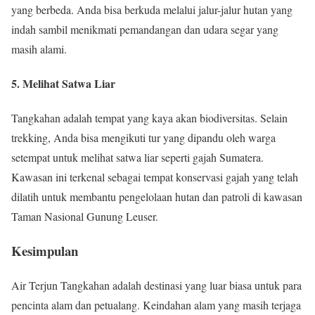
yang berbeda. Anda bisa berkuda melalui jalur-jalur hutan yang
indah sambil menikmati pemandangan dan udara segar yang
masih alami.
5.
Melihat Satwa Liar
Tangkahan adalah tempat yang kaya akan biodiversitas. Selain
trekking, Anda bisa mengikuti tur yang dipandu oleh warga
setempat untuk melihat satwa liar seperti gajah Sumatera.
Kawasan ini terkenal sebagai tempat konservasi gajah yang telah
dilatih untuk membantu pengelolaan hutan dan patroli di kawasan
Taman Nasional Gunung Leuser.
Kesimpulan
Air Terjun Tangkahan adalah destinasi yang luar biasa untuk para
pencinta alam dan petualang. Keindahan alam yang masih terjaga