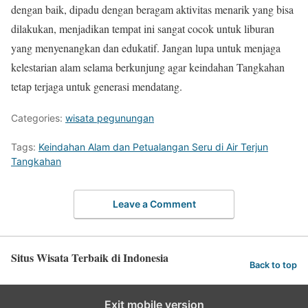
dengan baik, dipadu dengan beragam aktivitas menarik yang bisa
dilakukan, menjadikan tempat ini sangat cocok untuk liburan
yang menyenangkan dan edukatif. Jangan lupa untuk menjaga
kelestarian alam selama berkunjung agar keindahan Tangkahan
tetap terjaga untuk generasi mendatang.
Categories:
wisata pegunungan
Tags:
Keindahan Alam dan Petualangan Seru di Air Terjun
Tangkahan
Leave a Comment
Situs Wisata Terbaik di Indonesia
Back to top
Exit mobile version