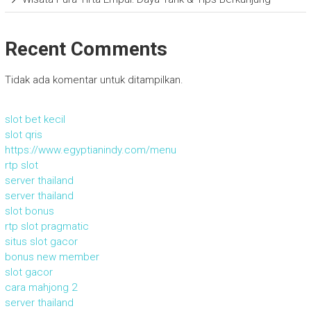
Recent Comments
Tidak ada komentar untuk ditampilkan.
slot bet kecil
slot qris
https://www.egyptianindy.com/menu
rtp slot
server thailand
server thailand
slot bonus
rtp slot pragmatic
situs slot gacor
bonus new member
slot gacor
cara mahjong 2
server thailand