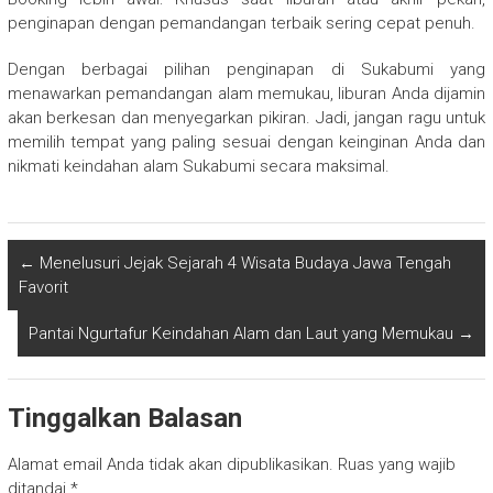
penginapan dengan pemandangan terbaik sering cepat penuh.
Dengan berbagai pilihan penginapan di Sukabumi yang
menawarkan pemandangan alam memukau, liburan Anda dijamin
akan berkesan dan menyegarkan pikiran. Jadi, jangan ragu untuk
memilih tempat yang paling sesuai dengan keinginan Anda dan
nikmati keindahan alam Sukabumi secara maksimal.
←
Menelusuri Jejak Sejarah 4 Wisata Budaya Jawa Tengah
Favorit
Pantai Ngurtafur Keindahan Alam dan Laut yang Memukau
→
Tinggalkan Balasan
Alamat email Anda tidak akan dipublikasikan.
Ruas yang wajib
ditandai
*