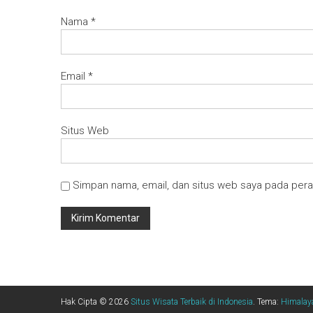
Nama
*
Email
*
Situs Web
Simpan nama, email, dan situs web saya pada pera
Hak Cipta © 2026
Situs Wisata Terbaik di Indonesia
. Tema:
Himalay