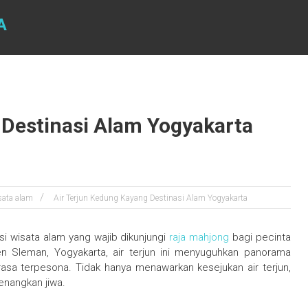
A
 Destinasi Alam Yogyakarta
sata alam
Air Terjun Kedung Kayang Destinasi Alam Yogyakarta
si wisata alam yang wajib dikunjungi
raja mahjong
bagi pecinta
en Sleman, Yogyakarta, air terjun ini menyuguhkan panorama
a terpesona. Tidak hanya menawarkan kesejukan air terjun,
enangkan jiwa.