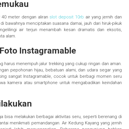
Memukau
ar 40 meter dengan aliran
slot deposit 10rb
air yang jernih dan
 di bawahnya menciptakan suasana damai, jauh dari hiruk-pikuk
elilingi air terjun menambah kesan dramatis dan eksotis,
nta alam.
 Foto Instagramable
g harus menempuh jalur trekking yang cukup ringan dan aman.
ngan pepohonan hijau, bebatuan alami, dan udara segar yang
ekking sangat Instagramable, cocok untuk berbagi momen seru
wa kamera atau smartphone untuk mengabadikan keindahan
ilakukan
ga bisa melakukan berbagai aktivitas seru, seperti berenang di
rsantai menikmati pemandangan. Air Kedung Kayang yang jernih