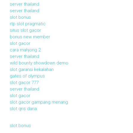
server thailand
server thailand
slot bonus
rtp slot pragmatic
situs slot gacor
bonus new member
slot gacor
cara mahjong 2
server thailand
wild bounty showdown demo
slot garansi kekalahan
gates of olympus
slot gacor 777
server thailand
slot gacor
slot gacor gampang menang
slot qris dana
slot bonus