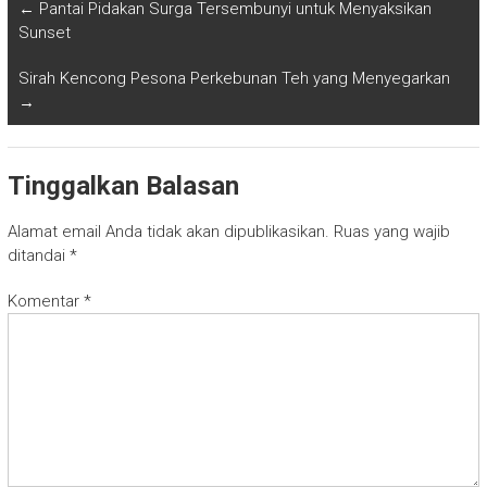
←
Pantai Pidakan Surga Tersembunyi untuk Menyaksikan
Sunset
Sirah Kencong Pesona Perkebunan Teh yang Menyegarkan
→
Tinggalkan Balasan
Alamat email Anda tidak akan dipublikasikan.
Ruas yang wajib
ditandai
*
Komentar
*