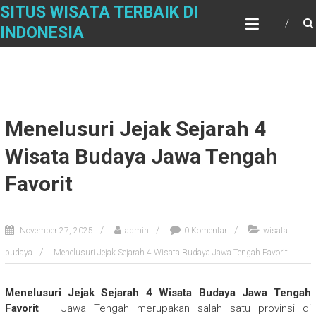
Skip
SITUS WISATA TERBAIK DI
to
INDONESIA
content
Menelusuri Jejak Sejarah 4
Wisata Budaya Jawa Tengah
Favorit
November 27, 2025
admin
0 Komentar
wisata
budaya
Menelusuri Jejak Sejarah 4 Wisata Budaya Jawa Tengah Favorit
Menelusuri Jejak Sejarah 4 Wisata Budaya Jawa Tengah
Favorit
– Jawa Tengah merupakan salah satu provinsi di