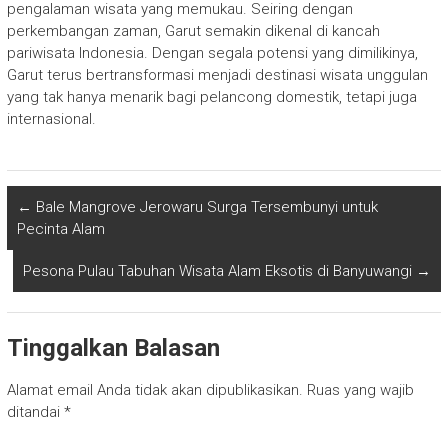
pengalaman wisata yang memukau. Seiring dengan
perkembangan zaman, Garut semakin dikenal di kancah
pariwisata Indonesia. Dengan segala potensi yang dimilikinya,
Garut terus bertransformasi menjadi destinasi wisata unggulan
yang tak hanya menarik bagi pelancong domestik, tetapi juga
internasional.
←
Bale Mangrove Jerowaru Surga Tersembunyi untuk
Pecinta Alam
Pesona Pulau Tabuhan Wisata Alam Eksotis di Banyuwangi
→
Tinggalkan Balasan
Alamat email Anda tidak akan dipublikasikan.
Ruas yang wajib
ditandai
*