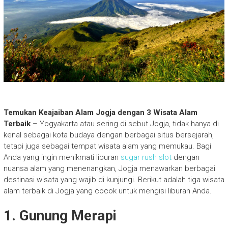
Temukan Keajaiban Alam Jogja dengan 3 Wisata Alam
Terbaik
– Yogyakarta atau sering di sebut Jogja, tidak hanya di
kenal sebagai kota budaya dengan berbagai situs bersejarah,
tetapi juga sebagai tempat wisata alam yang memukau. Bagi
Anda yang ingin menikmati liburan
sugar rush slot
dengan
nuansa alam yang menenangkan, Jogja menawarkan berbagai
destinasi wisata yang wajib di kunjungi. Berikut adalah tiga wisata
alam terbaik di Jogja yang cocok untuk mengisi liburan Anda.
1.
Gunung Merapi