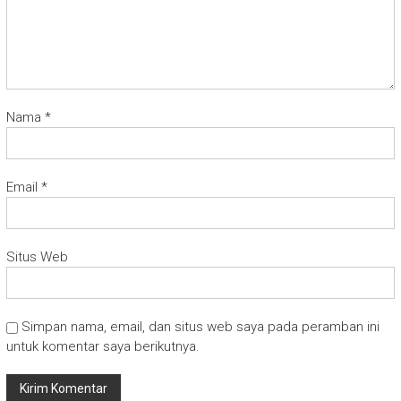
Nama
*
Email
*
Situs Web
Simpan nama, email, dan situs web saya pada peramban ini
untuk komentar saya berikutnya.