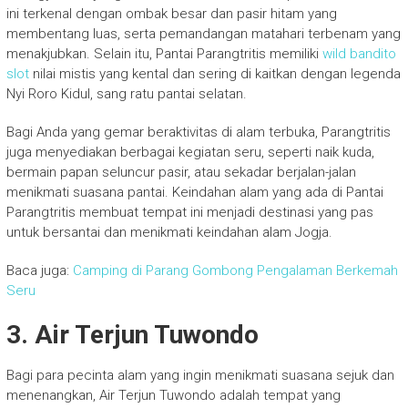
ini terkenal dengan ombak besar dan pasir hitam yang
membentang luas, serta pemandangan matahari terbenam yang
menakjubkan. Selain itu, Pantai Parangtritis memiliki
wild bandito
slot
nilai mistis yang kental dan sering di kaitkan dengan legenda
Nyi Roro Kidul, sang ratu pantai selatan.
Bagi Anda yang gemar beraktivitas di alam terbuka, Parangtritis
juga menyediakan berbagai kegiatan seru, seperti naik kuda,
bermain papan seluncur pasir, atau sekadar berjalan-jalan
menikmati suasana pantai. Keindahan alam yang ada di Pantai
Parangtritis membuat tempat ini menjadi destinasi yang pas
untuk bersantai dan menikmati keindahan alam Jogja.
Baca juga:
Camping di Parang Gombong Pengalaman Berkemah
Seru
3.
Air Terjun Tuwondo
Bagi para pecinta alam yang ingin menikmati suasana sejuk dan
menenangkan, Air Terjun Tuwondo adalah tempat yang