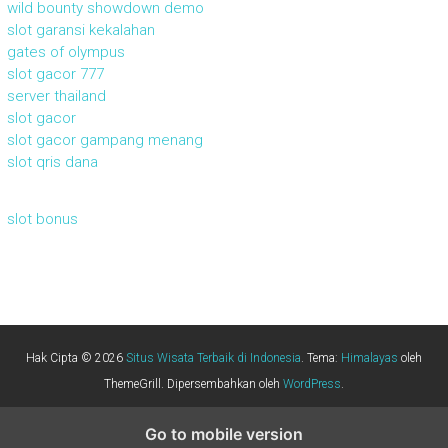
wild bounty showdown demo
slot garansi kekalahan
gates of olympus
slot gacor 777
server thailand
slot gacor
slot gacor gampang menang
slot qris dana
slot bonus
Hak Cipta © 2026
Situs Wisata Terbaik di Indonesia
. Tema:
Himalayas
oleh
ThemeGrill. Dipersembahkan oleh
WordPress
.
Go to mobile version